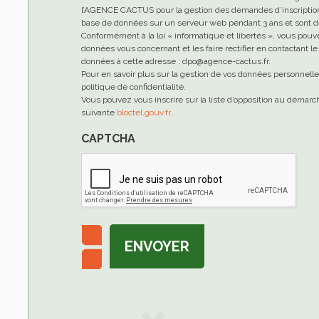
l’AGENCE CACTUS pour la gestion des demandes d’inscription 
base de données sur un serveur web pendant 3 ans et sont de
Conformément à la loi « informatique et libertés », vous pouv
données vous concernant et les faire rectifier en contactant 
données à cette adresse : dpo@agence-cactus.fr.
Pour en savoir plus sur la gestion de vos données personnell
politique de confidentialité.
Vous pouvez vous inscrire sur la liste d’opposition au démar
suivante
bloctel.gouv.fr
.
CAPTCHA
ENVOYER