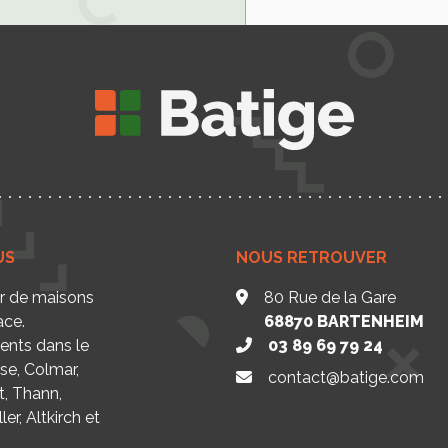
US
NOUS RETROUVER
ur de maisons
80 Rue de la Gare
ace.
68870
BARTENHEIM
nts dans le
03 89 69 79 24
se, Colmar,
contact@batige.com
t, Thann,
er, Altkirch et