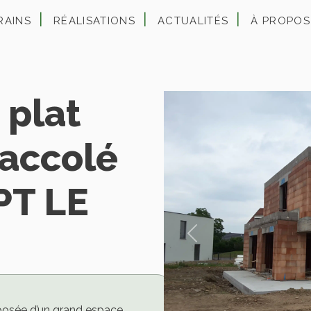
RAINS
RÉALISATIONS
ACTUALITÉS
À PROPOS
 plat
 accolé
T LE
Previous
posée d’un grand espace