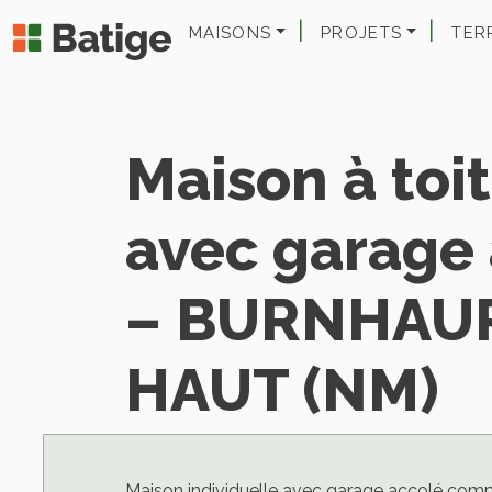
MAISONS
PROJETS
TER
Maison à toit
avec garage
– BURNHAUP
HAUT (NM)
Maison individuelle avec garage accolé com