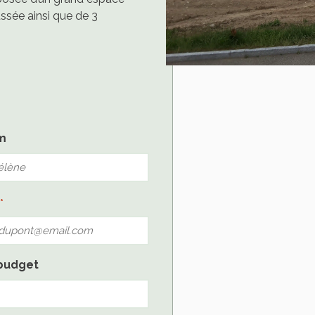
ssée ainsi que de 3
m
*
budget