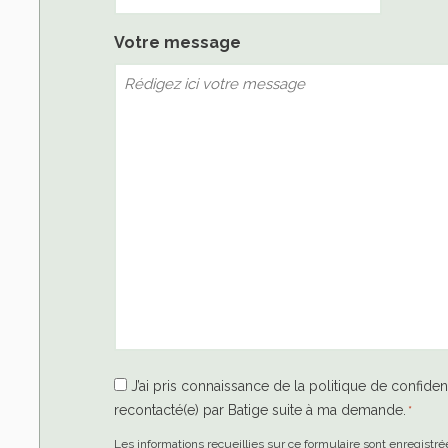
Votre message
RGPD
J’ai pris connaissance de la politique de confident
recontacté(e) par Batige suite à ma demande.
*
*
Les informations recueillies sur ce formulaire sont enregistré