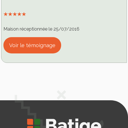
⭑⭑⭑⭑⭑
Maison réceptionnée le 25/07/2016
Voir le témoignage