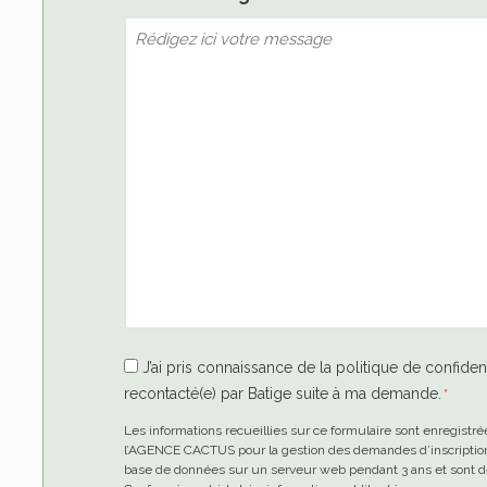
RGPD
J’ai pris connaissance de la politique de confident
recontacté(e) par Batige suite à ma demande.
*
*
Les informations recueillies sur ce formulaire sont enregistré
l’AGENCE CACTUS pour la gestion des demandes d’inscription 
base de données sur un serveur web pendant 3 ans et sont de