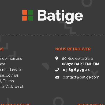
US
NOUS RETROUVER
ur de maisons
80 Rue de la Gare
ace.
68870
BARTENHEIM
nts dans le
03 89 69 79 24
se, Colmar,
contact@batige.com
t, Thann,
er, Altkirch et