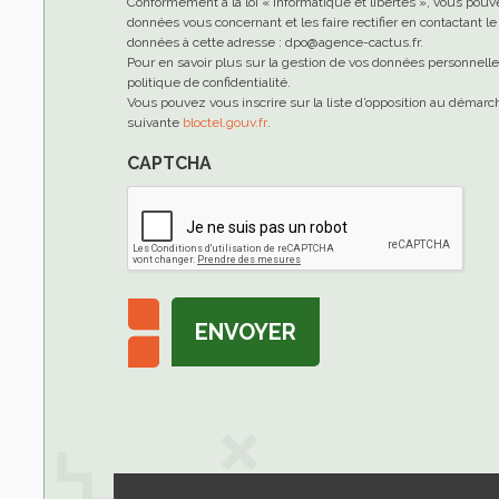
Conformément à la loi « informatique et libertés », vous pouv
données vous concernant et les faire rectifier en contactant 
données à cette adresse : dpo@agence-cactus.fr.
Pour en savoir plus sur la gestion de vos données personnell
politique de confidentialité.
Vous pouvez vous inscrire sur la liste d’opposition au démar
suivante
bloctel.gouv.fr
.
CAPTCHA
ENVOYER