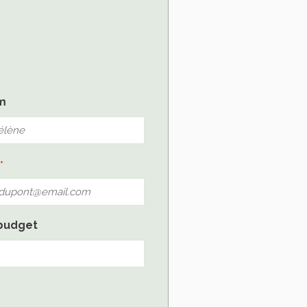
m
*
budget