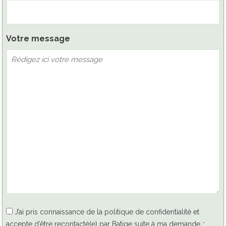
Votre message
RGPD
J’ai pris connaissance de la politique de confidentialité et
accepte d’être recontacté(e) par Batige suite à ma demande.
*
*