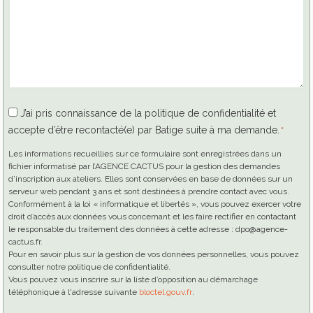
RGPD
J’ai pris connaissance de la politique de confidentialité et
accepte d’être recontacté(e) par Batige suite à ma demande.
*
*
Les informations recueillies sur ce formulaire sont enregistrées dans un
fichier informatisé par l’AGENCE CACTUS pour la gestion des demandes
d’inscription aux ateliers. Elles sont conservées en base de données sur un
serveur web pendant 3 ans et sont destinées à prendre contact avec vous.
Conformément à la loi « informatique et libertés », vous pouvez exercer votre
droit d’accès aux données vous concernant et les faire rectifier en contactant
le responsable du traitement des données à cette adresse : dpo@agence-
cactus.fr.
Pour en savoir plus sur la gestion de vos données personnelles, vous pouvez
consulter notre politique de confidentialité.
Vous pouvez vous inscrire sur la liste d’opposition au démarchage
téléphonique à l'adresse suivante
bloctel.gouv.fr
.