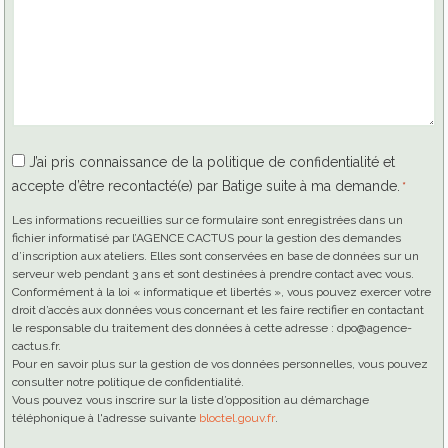
RGPD
J’ai pris connaissance de la politique de confidentialité et
accepte d’être recontacté(e) par Batige suite à ma demande.
*
*
Les informations recueillies sur ce formulaire sont enregistrées dans un
fichier informatisé par l’AGENCE CACTUS pour la gestion des demandes
d’inscription aux ateliers. Elles sont conservées en base de données sur un
serveur web pendant 3 ans et sont destinées à prendre contact avec vous.
Conformément à la loi « informatique et libertés », vous pouvez exercer votre
droit d’accès aux données vous concernant et les faire rectifier en contactant
le responsable du traitement des données à cette adresse : dpo@agence-
cactus.fr.
Pour en savoir plus sur la gestion de vos données personnelles, vous pouvez
consulter notre politique de confidentialité.
Vous pouvez vous inscrire sur la liste d’opposition au démarchage
téléphonique à l'adresse suivante
bloctel.gouv.fr
.