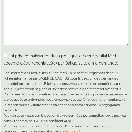
RGPD
J’ai pris connaissance de la politique de confidentialité et
accepte d’être recontacté(e) par Batige suite à ma demande.
*
*
Les informations recueillies sur ce formulaire sont enregistrées dans un
fichier informatisé par l’AGENCE CACTUS pour la gestion des demandes
d’inscription aux ateliers. Elles sont conservées en base de données sur un
serveur web pendant 3 ans et sont destinées à prendre contact avec vous.
Conformément à la loi « informatique et libertés », vous pouvez exercer votre
droit d’accès aux données vous concernant et les faire rectifier en contactant
le responsable du traitement des données à cette adresse : dpo@agence-
cactus.fr.
Pour en savoir plus sur la gestion de vos données personnelles, vous pouvez
consulter notre politique de confidentialité.
Vous pouvez vous inscrire sur la liste d’opposition au démarchage
téléphonique à l'adresse suivante
bloctel.gouv.fr
.