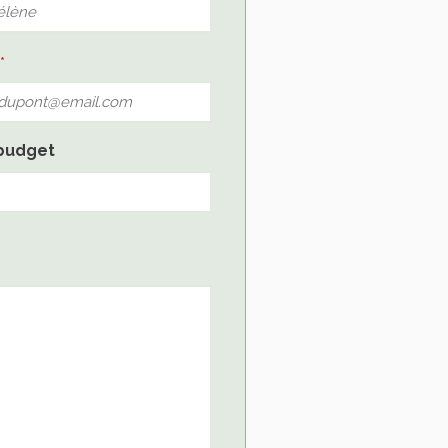
*
budget