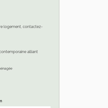
tre logement, contactez-
contemporaine alliant
aménagée
m