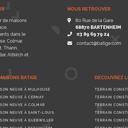
US
NOUS RETROUVER
ur de maisons
80 Rue de la Gare
ace.
68870
BARTENHEIM
nts dans le
03 89 69 79 24
se, Colmar,
contact@batige.com
t, Thann,
er, Altkirch et
MAISONS BATIGE
DECOUVREZ LE
SON NEUVE À MULHOUSE
TERRAIN CONST
SON NEUVE À CERNAY
TERRAIN CONST
SON NEUVE À COLMAR
TERRAIN CONST
SON NEUVE À SAINT-LOUIS
TERRAIN CONSTR
SON NEUVE À GUEBWILLER
TERRAIN CONST