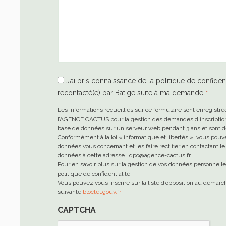
RGPD
J’ai pris connaissance de la politique de confident
recontacté(e) par Batige suite à ma demande.
*
*
Les informations recueillies sur ce formulaire sont enregistré
l’AGENCE CACTUS pour la gestion des demandes d’inscription 
base de données sur un serveur web pendant 3 ans et sont de
Conformément à la loi « informatique et libertés », vous pouv
données vous concernant et les faire rectifier en contactant 
données à cette adresse : dpo@agence-cactus.fr.
Pour en savoir plus sur la gestion de vos données personnell
politique de confidentialité.
Vous pouvez vous inscrire sur la liste d’opposition au démar
suivante
bloctel.gouv.fr
.
CAPTCHA