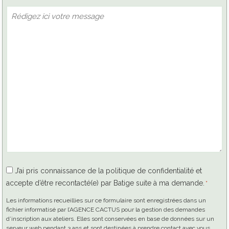
RGPD
J’ai pris connaissance de la politique de confidentialité et
accepte d’être recontacté(e) par Batige suite à ma demande.
*
*
Les informations recueillies sur ce formulaire sont enregistrées dans un
fichier informatisé par l’AGENCE CACTUS pour la gestion des demandes
d’inscription aux ateliers. Elles sont conservées en base de données sur un
serveur web pendant 3 ans et sont destinées à prendre contact avec vous.