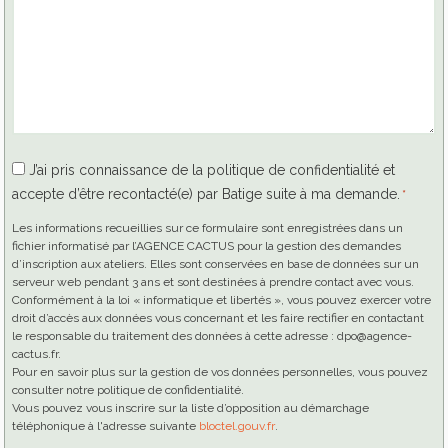
RGPD
J’ai pris connaissance de la politique de confidentialité et
accepte d’être recontacté(e) par Batige suite à ma demande.
*
*
Les informations recueillies sur ce formulaire sont enregistrées dans un
fichier informatisé par l’AGENCE CACTUS pour la gestion des demandes
d’inscription aux ateliers. Elles sont conservées en base de données sur un
serveur web pendant 3 ans et sont destinées à prendre contact avec vous.
Conformément à la loi « informatique et libertés », vous pouvez exercer votre
droit d’accès aux données vous concernant et les faire rectifier en contactant
le responsable du traitement des données à cette adresse : dpo@agence-
cactus.fr.
Pour en savoir plus sur la gestion de vos données personnelles, vous pouvez
consulter notre politique de confidentialité.
Vous pouvez vous inscrire sur la liste d’opposition au démarchage
téléphonique à l'adresse suivante
bloctel.gouv.fr
.