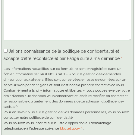
RGPD
J’ai pris connaissance de la politique de confidentialité et
accepte d’être recontacté(e) par Batige suite à ma demande.
*
*
Les informations recueillies sur ce formulaire sont enregistrées dans un
fichier informatisé par l’AGENCE CACTUS pour la gestion des demandes
d’inscription aux ateliers. Elles sont conservées en base de données sur un
serveur web pendant 3 ans et sont destinées à prendre contact avec vous.
Conformément à la loi « informatique et libertés », vous pouvez exercer votre
droit d’accès aux données vous concernant et les faire rectifier en contactant
le responsable du traitement des données à cette adresse : dpo@agence-
cactus.fr.
Pour en savoir plus sur la gestion de vos données personnelles, vous pouvez
consulter notre politique de confidentialité.
Vous pouvez vous inscrire sur la liste d’opposition au démarchage
téléphonique à l'adresse suivante
bloctel.gouv.fr
.