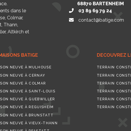
ace.
68870
BARTENHEIM
nts dans le
03 89 69 79 24
se, Colmar,
contact@batige.com
t, Thann,
er, Altkirch et
MAISONS BATIGE
DECOUVREZ LE
SON NEUVE À MULHOUSE
TERRAIN CONST
SON NEUVE À CERNAY
TERRAIN CONST
SON NEUVE À COLMAR
TERRAIN CONST
SON NEUVE À SAINT-LOUIS
TERRAIN CONSTR
SON NEUVE À GUEBWILLER
TERRAIN CONST
SON NEUVE À REGUISHEIM
TERRAIN CONST
SON NEUVE À BRUNSTATT
SON NEUVE À VIEUX-THANN
SON NEUVE À PFASTATT