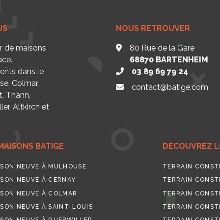
US
NOUS RETROUVER
ur de maisons
80 Rue de la Gare
ace.
68870
BARTENHEIM
nts dans le
03 89 69 79 24
se, Colmar,
contact@batige.com
t, Thann,
er, Altkirch et
MAISONS BATIGE
DECOUVREZ LE
SON NEUVE À MULHOUSE
TERRAIN CONST
SON NEUVE À CERNAY
TERRAIN CONST
SON NEUVE À COLMAR
TERRAIN CONST
SON NEUVE À SAINT-LOUIS
TERRAIN CONSTR