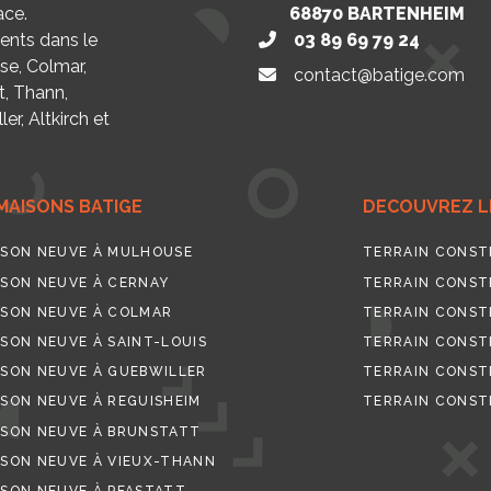
ace.
68870
BARTENHEIM
nts dans le
03 89 69 79 24
se, Colmar,
contact@batige.com
t, Thann,
er, Altkirch et
MAISONS BATIGE
DECOUVREZ LE
SON NEUVE À MULHOUSE
TERRAIN CONST
SON NEUVE À CERNAY
TERRAIN CONST
SON NEUVE À COLMAR
TERRAIN CONST
SON NEUVE À SAINT-LOUIS
TERRAIN CONSTR
SON NEUVE À GUEBWILLER
TERRAIN CONST
SON NEUVE À REGUISHEIM
TERRAIN CONST
SON NEUVE À BRUNSTATT
SON NEUVE À VIEUX-THANN
SON NEUVE À PFASTATT