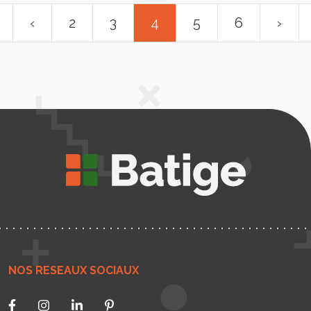
‹
2
3
4
5
6
›
NOS RESEAUX SOCIAUX